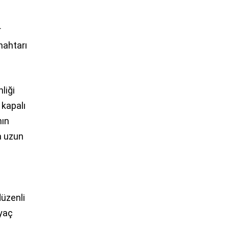
r
nahtarı
liği
 kapalı
nın
a uzun
düzenli
iyaç