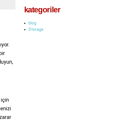
kategoriler
blog
Storage
ıyor.
bir
duyun,
için
enizi
 zarar