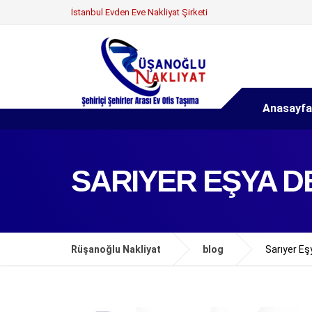
İstanbul Evden Eve Nakliyat Şirketi
Anasayfa
SARIYER EŞYA 
Rüşanoğlu Nakliyat
blog
Sarıyer E