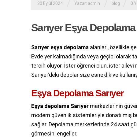
/
/
/
30 Eylül 2024
Yazar:
admin
blog
0 
Sarıyer Eşya Depolama
Sarıyer eşya depolama
alanları, özellikle şe
Evde yer kalmadığında veya geçici olarak ta
tercih oluyor. İster öğrenci olun, ister ail
Sarıyer’deki depolar size esneklik ve kullanış
Eşya Depolama Sarıyer
Eşya depolama Sarıyer
merkezlerinin güven
modern güvenlik sistemleriyle donatılmış b
sağlar. Depolama merkezlerinde 24 saat güven
görmesini engeller.