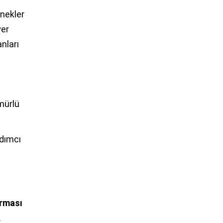
nekler
yer
anları
mürlü
rdımcı
irması
.