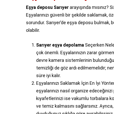
Eşya deposu Sarıyer
arayışında mısınız? Siz
Eşyalarınızı güvenli bir şekilde saklamak, ö
sorundur. Sarıyer’de eşya deposu bulmak, b
olabilir.
Sarıyer eşya depolama
Seçerken Neler
çok önemli. Eşyalarınızın zarar görmem
devre kamera sistemlerinin bulunduğu d
temizliği de göz ardı edilmemelidir; n
süre iyi kalır.
Eşyalarınızı Saklamak İçin En İyi Yönt
eşyalarınızı nasıl organize edeceğinizi p
kıyafetlerinizi ise vakumlu torbalara 
ve temiz kalmasını sağlarsınız. Ayrıca, 
duyduğunuz sıklığa göre ayırabilirsiniz.