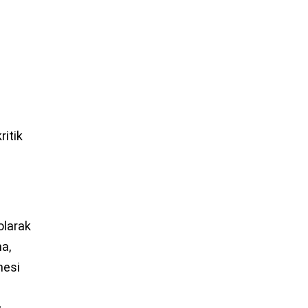
ritik
 olarak
ma,
mesi