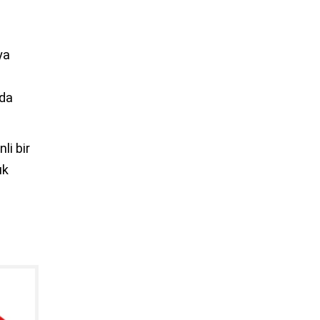
ya
nda
li bir
ık