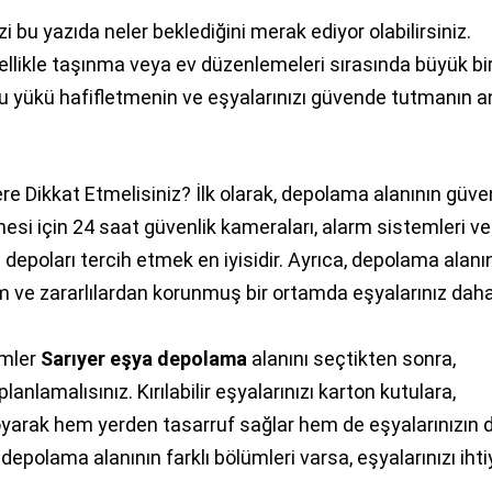
i bu yazıda neler beklediğini merak ediyor olabilirsiniz.
zellikle taşınma veya ev düzenlemeleri sırasında büyük bi
u yükü hafifletmenin ve eşyalarınızı güvende tutmanın a
e Dikkat Etmelisiniz? İlk olarak, depolama alanının güven
esi için 24 saat güvenlik kameraları, alarm sistemleri ve
epoları tercih etmek en iyisidir. Ayrıca, depolama alanı
em ve zararlılardan korunmuş bir ortamda eşyalarınız dah
emler
Sarıyer eşya depolama
alanını seçtikten sonra,
lanlamalısınız. Kırılabilir eşyalarınızı karton kutulara,
koyarak hem yerden tasarruf sağlar hem de eşyalarınızın 
depolama alanının farklı bölümleri varsa, eşyalarınızı iht