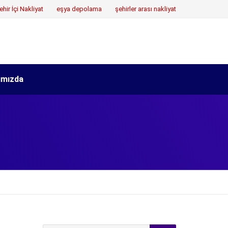
ehir İçi Nakliyat
eşya depolama
şehirler arası nakliyat
ımızda